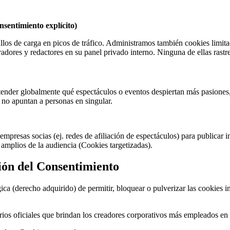
nsentimiento explícito)
llos de carga en picos de tráfico. Administramos también cookies limita
ores y redactores en su panel privado interno. Ninguna de ellas rastrea
nder globalmente qué espectáculos o eventos despiertan más pasiones, lo
 no apuntan a personas en singular.
e empresas socias (ej. redes de afiliación de espectáculos) para publica
 amplios de la audiencia (Cookies targetizadas).
ión del Consentimiento
ca (derecho adquirido) de permitir, bloquear o pulverizar las cookies in
tarios oficiales que brindan los creadores corporativos más empleados en