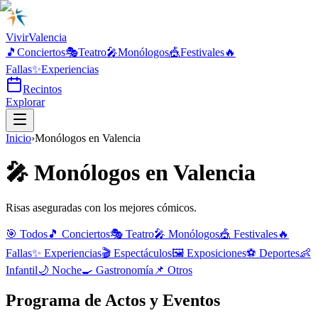
Vivir
Valencia
🎵
Conciertos
🎭
Teatro
🎤
Monólogos
🎪
Festivales
🔥
Fallas
✨
Experiencias
Recintos
Explorar
Inicio
›
Monólogos
en
Valencia
🎤
Monólogos
en
Valencia
Risas aseguradas con los mejores cómicos.
🎯 Todos
🎵
Conciertos
🎭
Teatro
🎤
Monólogos
🎪
Festivales
🔥
Fallas
✨
Experiencias
🎬
Espectáculos
🖼️
Exposiciones
⚽
Deportes
👶
Infantil
🌙
Noche
🍳
Gastronomía
📌
Otros
Programa de Actos y Eventos