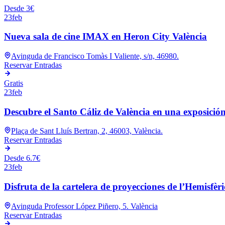
Desde 3€
23
feb
Nueva sala de cine IMAX en Heron City València
Avinguda de Francisco Tomàs I Valiente, s/n, 46980.
Reservar Entradas
Gratis
23
feb
Descubre el Santo Cáliz de València en una exposició
Plaça de Sant Lluís Bertran, 2, 46003, València.
Reservar Entradas
Desde 6.7€
23
feb
Disfruta de la cartelera de proyecciones de l’Hemisfèri
Avinguda Professor López Piñero, 5. València
Reservar Entradas