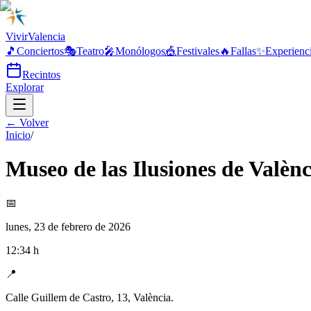
Vivir
Valencia
🎵
Conciertos
🎭
Teatro
🎤
Monólogos
🎪
Festivales
🔥
Fallas
✨
Experienc
Recintos
Explorar
← Volver
Inicio
/
Museo de las Ilusiones de Valènci
📅
lunes, 23 de febrero de 2026
12:34
h
📍
Calle Guillem de Castro, 13, València.