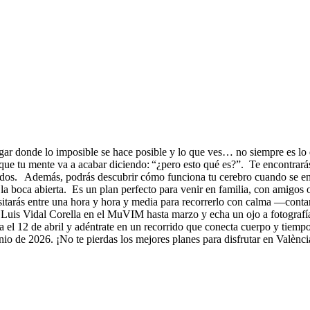
gar donde lo imposible se hace posible y lo que ves… no siempre es lo q
ue tu mente va a acabar diciendo: “¿pero esto qué es?”. Te encontrarás
tidos. Además, podrás descubrir cómo funciona tu cerebro cuando se enf
 la boca abierta. Es un plan perfecto para venir en familia, con amigos o
itarás entre una hora y hora y media para recorrerlo con calma —conta
Luis Vidal Corella en el MuVIM hasta marzo y echa un ojo a fotografías
el 12 de abril y adéntrate en un recorrido que conecta cuerpo y tiemp
unio de 2026. ¡No te pierdas los mejores planes para disfrutar en Valènci