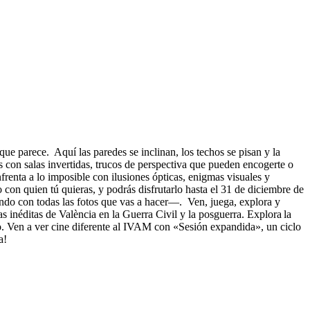
ue parece. Aquí las paredes se inclinan, los techos se pisan y la
 con salas invertidas, trucos de perspectiva que pueden encogerte o
renta a lo imposible con ilusiones ópticas, enigmas visuales y
 con quien tú quieras, y podrás disfrutarlo hasta el 31 de diciembre de
ndo con todas las fotos que vas a hacer—. Ven, juega, explora y
 inéditas de València en la Guerra Civil y la posguerra. Explora la
o. Ven a ver cine diferente al IVAM con «Sesión expandida», un ciclo
a!