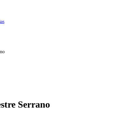
ias
ano
stre Serrano