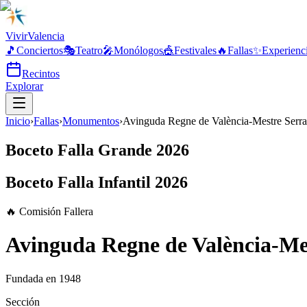
Vivir
Valencia
🎵
Conciertos
🎭
Teatro
🎤
Monólogos
🎪
Festivales
🔥
Fallas
✨
Experienc
Recintos
Explorar
Inicio
›
Fallas
›
Monumentos
›
Avinguda Regne de València-Mestre Serr
Boceto Falla Grande 2026
Boceto Falla Infantil 2026
🔥 Comisión Fallera
Avinguda Regne de València-Me
Fundada en
1948
Sección