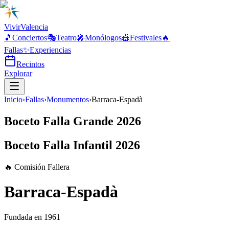
Vivir
Valencia
🎵
Conciertos
🎭
Teatro
🎤
Monólogos
🎪
Festivales
🔥
Fallas
✨
Experiencias
Recintos
Explorar
Inicio
›
Fallas
›
Monumentos
›
Barraca-Espadà
Boceto Falla Grande 2026
Boceto Falla Infantil 2026
🔥 Comisión Fallera
Barraca-Espadà
Fundada en
1961