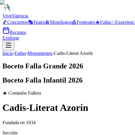
Vivir
Valencia
🎵
Conciertos
🎭
Teatro
🎤
Monólogos
🎪
Festivales
🔥
Fallas
✨
Experienc
Recintos
Explorar
Inicio
›
Fallas
›
Monumentos
›
Cadis-Literat Azorín
Boceto Falla Grande 2026
Boceto Falla Infantil 2026
🔥 Comisión Fallera
Cadis-Literat Azorín
Fundada en
1934
Sección