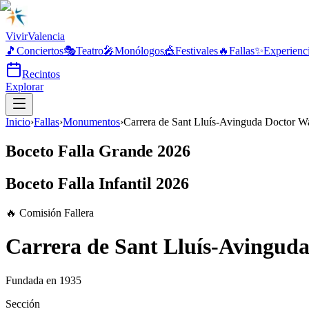
Vivir
Valencia
🎵
Conciertos
🎭
Teatro
🎤
Monólogos
🎪
Festivales
🔥
Fallas
✨
Experienc
Recintos
Explorar
Inicio
›
Fallas
›
Monumentos
›
Carrera de Sant Lluís-Avinguda Doctor 
Boceto Falla Grande 2026
Boceto Falla Infantil 2026
🔥 Comisión Fallera
Carrera de Sant Lluís-Avingu
Fundada en
1935
Sección