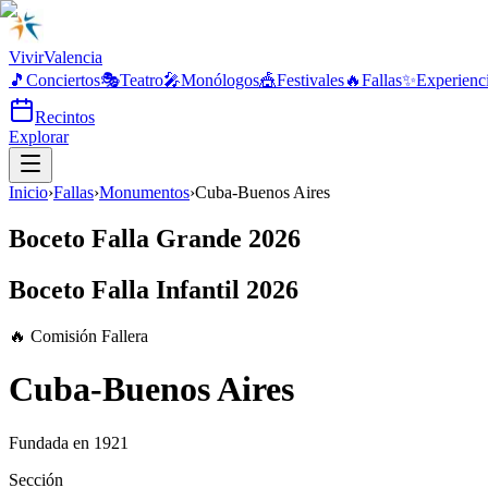
Vivir
Valencia
🎵
Conciertos
🎭
Teatro
🎤
Monólogos
🎪
Festivales
🔥
Fallas
✨
Experienc
Recintos
Explorar
Inicio
›
Fallas
›
Monumentos
›
Cuba-Buenos Aires
Boceto Falla Grande 2026
Boceto Falla Infantil 2026
🔥 Comisión Fallera
Cuba-Buenos Aires
Fundada en
1921
Sección