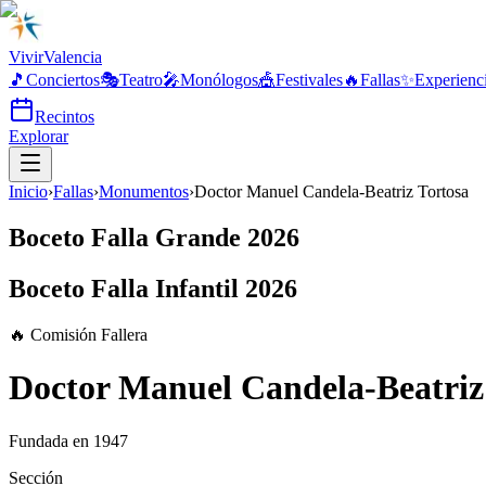
Vivir
Valencia
🎵
Conciertos
🎭
Teatro
🎤
Monólogos
🎪
Festivales
🔥
Fallas
✨
Experienc
Recintos
Explorar
Inicio
›
Fallas
›
Monumentos
›
Doctor Manuel Candela-Beatriz Tortosa
Boceto Falla Grande 2026
Boceto Falla Infantil 2026
🔥 Comisión Fallera
Doctor Manuel Candela-Beatriz
Fundada en
1947
Sección