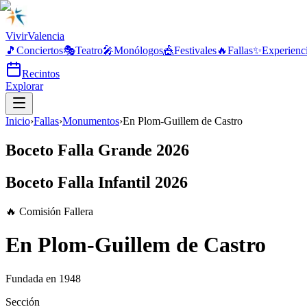
Vivir
Valencia
🎵
Conciertos
🎭
Teatro
🎤
Monólogos
🎪
Festivales
🔥
Fallas
✨
Experienc
Recintos
Explorar
Inicio
›
Fallas
›
Monumentos
›
En Plom-Guillem de Castro
Boceto Falla Grande 2026
Boceto Falla Infantil 2026
🔥 Comisión Fallera
En Plom-Guillem de Castro
Fundada en
1948
Sección