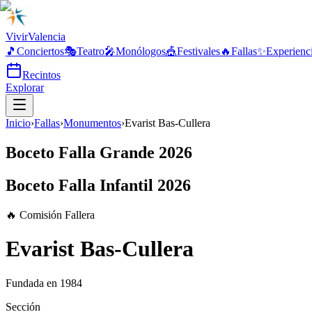
Vivir
Valencia
🎵
Conciertos
🎭
Teatro
🎤
Monólogos
🎪
Festivales
🔥
Fallas
✨
Experienc
Recintos
Explorar
Inicio
›
Fallas
›
Monumentos
›
Evarist Bas-Cullera
Boceto Falla Grande 2026
Boceto Falla Infantil 2026
🔥 Comisión Fallera
Evarist Bas-Cullera
Fundada en
1984
Sección