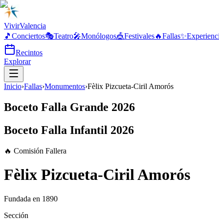
Vivir
Valencia
🎵
Conciertos
🎭
Teatro
🎤
Monólogos
🎪
Festivales
🔥
Fallas
✨
Experienc
Recintos
Explorar
Inicio
›
Fallas
›
Monumentos
›
Fèlix Pizcueta-Ciril Amorós
Boceto Falla Grande 2026
Boceto Falla Infantil 2026
🔥 Comisión Fallera
Fèlix Pizcueta-Ciril Amorós
Fundada en
1890
Sección