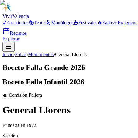
Vivir
Valencia
🎵
Conciertos
🎭
Teatro
🎤
Monólogos
🎪
Festivales
🔥
Fallas
✨
Experienc
Recintos
Explorar
Inicio
›
Fallas
›
Monumentos
›
General Llorens
Boceto Falla Grande 2026
Boceto Falla Infantil 2026
🔥 Comisión Fallera
General Llorens
Fundada en
1972
Sección