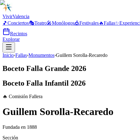
Vivir
Valencia
🎵
Conciertos
🎭
Teatro
🎤
Monólogos
🎪
Festivales
🔥
Fallas
✨
Experienc
Recintos
Explorar
Inicio
›
Fallas
›
Monumentos
›
Guillem Sorolla-Recaredo
Boceto Falla Grande 2026
Boceto Falla Infantil 2026
🔥 Comisión Fallera
Guillem Sorolla-Recaredo
Fundada en
1888
Sección