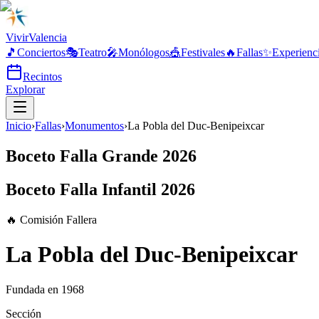
Vivir
Valencia
🎵
Conciertos
🎭
Teatro
🎤
Monólogos
🎪
Festivales
🔥
Fallas
✨
Experienc
Recintos
Explorar
Inicio
›
Fallas
›
Monumentos
›
La Pobla del Duc-Benipeixcar
Boceto Falla Grande 2026
Boceto Falla Infantil 2026
🔥 Comisión Fallera
La Pobla del Duc-Benipeixcar
Fundada en
1968
Sección