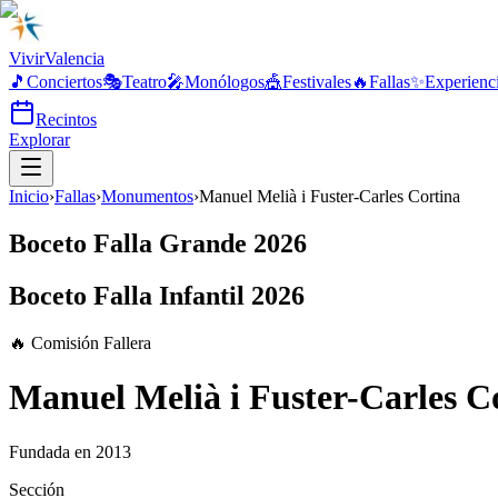
Vivir
Valencia
🎵
Conciertos
🎭
Teatro
🎤
Monólogos
🎪
Festivales
🔥
Fallas
✨
Experienc
Recintos
Explorar
Inicio
›
Fallas
›
Monumentos
›
Manuel Melià i Fuster-Carles Cortina
Boceto Falla Grande 2026
Boceto Falla Infantil 2026
🔥 Comisión Fallera
Manuel Melià i Fuster-Carles C
Fundada en
2013
Sección