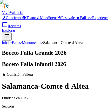
Vivir
Valencia
🎵
Conciertos
🎭
Teatro
🎤
Monólogos
🎪
Festivales
🔥
Fallas
✨
Experienc
Recintos
Explorar
Inicio
›
Fallas
›
Monumentos
›
Salamanca-Comte d'Altea
Boceto Falla Grande 2026
Boceto Falla Infantil 2026
🔥 Comisión Fallera
Salamanca-Comte d'Altea
Fundada en
1942
Sección