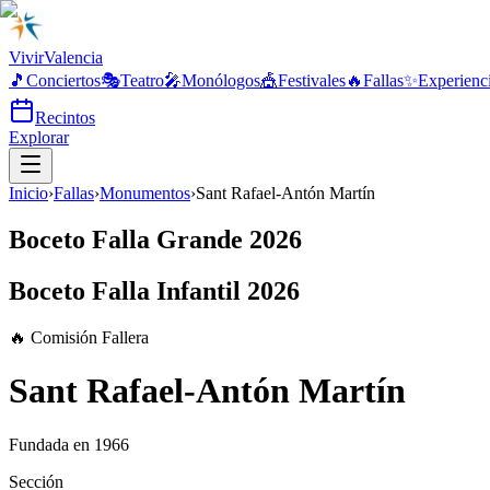
Vivir
Valencia
🎵
Conciertos
🎭
Teatro
🎤
Monólogos
🎪
Festivales
🔥
Fallas
✨
Experienc
Recintos
Explorar
Inicio
›
Fallas
›
Monumentos
›
Sant Rafael-Antón Martín
Boceto Falla Grande 2026
Boceto Falla Infantil 2026
🔥 Comisión Fallera
Sant Rafael-Antón Martín
Fundada en
1966
Sección