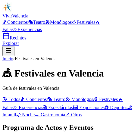
Vivir
Valencia
🎵
Conciertos
🎭
Teatro
🎤
Monólogos
🎪
Festivales
🔥
Fallas
✨
Experiencias
Recintos
Explorar
Inicio
›
Festivales
en
Valencia
🎪
Festivales
en
Valencia
Guía de festivales en Valencia.
🎯 Todos
🎵
Conciertos
🎭
Teatro
🎤
Monólogos
🎪
Festivales
🔥
Fallas
✨
Experiencias
🎬
Espectáculos
🖼️
Exposiciones
⚽
Deportes
👶
Infantil
🌙
Noche
🍳
Gastronomía
📌
Otros
Programa de Actos y Eventos