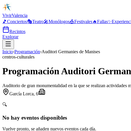
Vivir
Valencia
🎵
Conciertos
🎭
Teatro
🎤
Monólogos
🎪
Festivales
🔥
Fallas
✨
Experienc
Recintos
Explorar
Inicio
›
Programación
›
Auditori Germanies de Manises
centros-culturales
Programación Auditori Germani
Auditorio de gran monumentalidad en la que se realizan actividades mus
García Lorca, 6
🔍
No hay eventos disponibles
Vuelve pronto, se añaden nuevos eventos cada día.