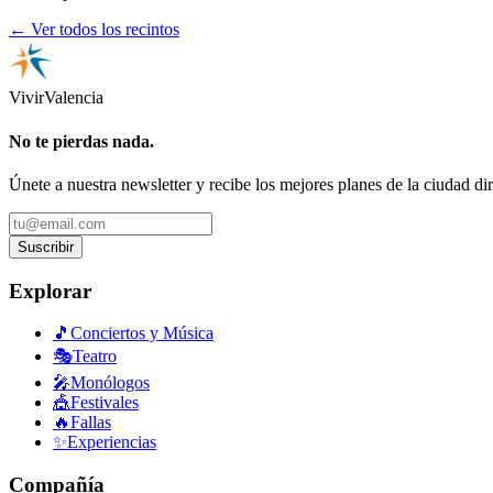
← Ver todos los recintos
Vivir
Valencia
No te pierdas nada.
Únete a nuestra newsletter y recibe los mejores planes de la ciudad di
Suscribir
Explorar
🎵
Conciertos y Música
🎭
Teatro
🎤
Monólogos
🎪
Festivales
🔥
Fallas
✨
Experiencias
Compañía