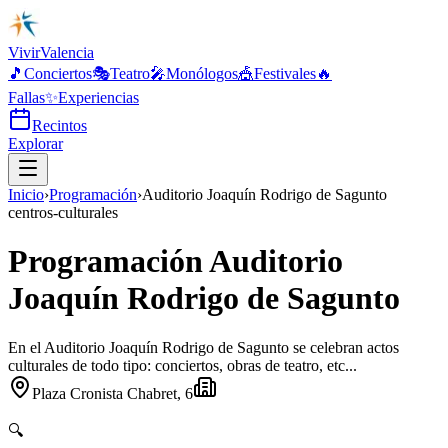
Vivir
Valencia
🎵
Conciertos
🎭
Teatro
🎤
Monólogos
🎪
Festivales
🔥
Fallas
✨
Experiencias
Recintos
Explorar
Inicio
›
Programación
›
Auditorio Joaquín Rodrigo de Sagunto
centros-culturales
Programación Auditorio
Joaquín Rodrigo de Sagunto
En el Auditorio Joaquín Rodrigo de Sagunto se celebran actos
culturales de todo tipo: conciertos, obras de teatro, etc...
Plaza Cronista Chabret, 6
🔍