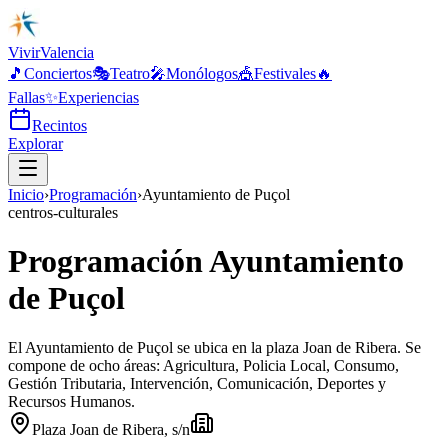
Vivir
Valencia
🎵
Conciertos
🎭
Teatro
🎤
Monólogos
🎪
Festivales
🔥
Fallas
✨
Experiencias
Recintos
Explorar
Inicio
›
Programación
›
Ayuntamiento de Puçol
centros-culturales
Programación Ayuntamiento
de Puçol
El Ayuntamiento de Puçol se ubica en la plaza Joan de Ribera. Se
compone de ocho áreas: Agricultura, Policia Local, Consumo,
Gestión Tributaria, Intervención, Comunicación, Deportes y
Recursos Humanos.
Plaza Joan de Ribera, s/n