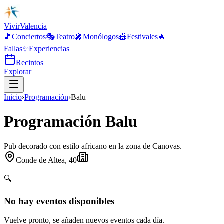
Vivir
Valencia
🎵
Conciertos
🎭
Teatro
🎤
Monólogos
🎪
Festivales
🔥
Fallas
✨
Experiencias
Recintos
Explorar
Inicio
›
Programación
›
Balu
Programación Balu
Pub decorado con estilo africano en la zona de Canovas.
Conde de Altea, 40
🔍
No hay eventos disponibles
Vuelve pronto, se añaden nuevos eventos cada día.