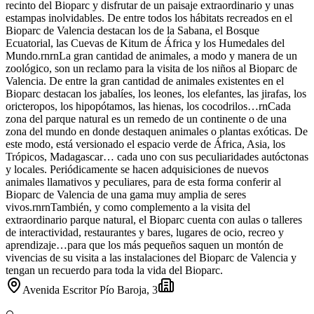
recinto del Bioparc y disfrutar de un paisaje extraordinario y unas
estampas inolvidables. De entre todos los hábitats recreados en el
Bioparc de Valencia destacan los de la Sabana, el Bosque
Ecuatorial, las Cuevas de Kitum de África y los Humedales del
Mundo.rnrnLa gran cantidad de animales, a modo y manera de un
zoológico, son un reclamo para la visita de los niños al Bioparc de
Valencia. De entre la gran cantidad de animales existentes en el
Bioparc destacan los jabalíes, los leones, los elefantes, las jirafas, los
oricteropos, los hipopótamos, las hienas, los cocodrilos…rnCada
zona del parque natural es un remedo de un continente o de una
zona del mundo en donde destaquen animales o plantas exóticas. De
este modo, está versionado el espacio verde de África, Asia, los
Trópicos, Madagascar… cada uno con sus peculiaridades autóctonas
y locales. Periódicamente se hacen adquisiciones de nuevos
animales llamativos y peculiares, para de esta forma conferir al
Bioparc de Valencia de una gama muy amplia de seres
vivos.rnrnTambién, y como complemento a la visita del
extraordinario parque natural, el Bioparc cuenta con aulas o talleres
de interactividad, restaurantes y bares, lugares de ocio, recreo y
aprendizaje…para que los más pequeños saquen un montón de
vivencias de su visita a las instalaciones del Bioparc de Valencia y
tengan un recuerdo para toda la vida del Bioparc.
Avenida Escritor Pío Baroja, 3