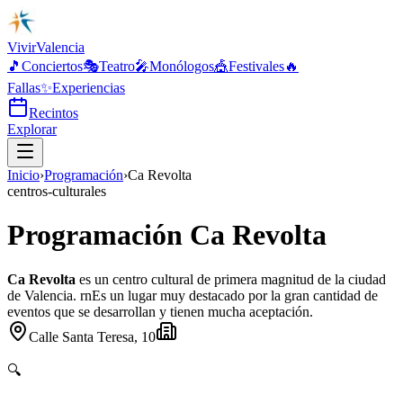
Vivir
Valencia
🎵
Conciertos
🎭
Teatro
🎤
Monólogos
🎪
Festivales
🔥
Fallas
✨
Experiencias
Recintos
Explorar
Inicio
›
Programación
›
Ca Revolta
centros-culturales
Programación Ca Revolta
Ca Revolta
es un centro cultural de primera magnitud de la ciudad
de Valencia. rnEs un lugar muy destacado por la gran cantidad de
eventos que se desarrollan y tienen mucha aceptación.
Calle Santa Teresa, 10
🔍