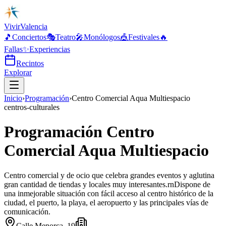
Vivir
Valencia
🎵
Conciertos
🎭
Teatro
🎤
Monólogos
🎪
Festivales
🔥
Fallas
✨
Experiencias
Recintos
Explorar
Inicio
›
Programación
›
Centro Comercial Aqua Multiespacio
centros-culturales
Programación Centro
Comercial Aqua Multiespacio
Centro comercial y de ocio que celebra grandes eventos y aglutina
gran cantidad de tiendas y locales muy interesantes.rnDispone de
una inmejorable situación con fácil acceso al centro histórico de la
ciudad, el puerto, la playa, el aeropuerto y las principales vías de
comunicación.
Calle Menorca, 19