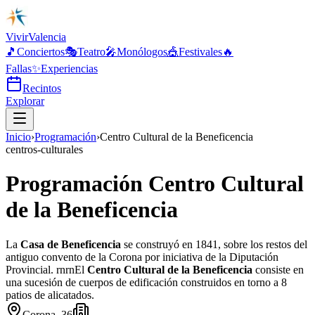
Vivir
Valencia
🎵
Conciertos
🎭
Teatro
🎤
Monólogos
🎪
Festivales
🔥
Fallas
✨
Experiencias
Recintos
Explorar
Inicio
›
Programación
›
Centro Cultural de la Beneficencia
centros-culturales
Programación Centro Cultural
de la Beneficencia
La
Casa de Beneficencia
se construyó en 1841, sobre los restos del
antiguo convento de la Corona por iniciativa de la Diputación
Provincial. rnrnEl
Centro Cultural de la Beneficencia
consiste en
una sucesión de cuerpos de edificación construidos en torno a 8
patios de alicatados.
Corona, 36