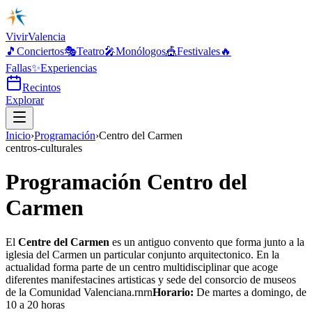
Vivir
Valencia
🎵
Conciertos
🎭
Teatro
🎤
Monólogos
🎪
Festivales
🔥
Fallas
✨
Experiencias
Recintos
Explorar
Inicio
›
Programación
›
Centro del Carmen
centros-culturales
Programación Centro del
Carmen
El
Centre del Carmen
es un antiguo convento que forma junto a la
iglesia del Carmen un particular conjunto arquitectonico. En la
actualidad forma parte de un centro multidisciplinar que acoge
diferentes manifestacines artisticas y sede del consorcio de museos
de la Comunidad Valenciana.rnrn
Horario:
De martes a domingo, de
10 a 20 horas