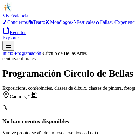
Vivir
Valencia
🎵
Conciertos
🎭
Teatro
🎤
Monólogos
🎪
Festivales
🔥
Fallas
✨
Experienc
Recintos
Explorar
Inicio
›
Programación
›
Círculo de Bellas Artes
centros-culturales
Programación Círculo de Bellas
Exposicions, conferències, classes de dibuix, classes de pintura, fotograf
Cadirers, 5
🔍
No hay eventos disponibles
Vuelve pronto, se añaden nuevos eventos cada día.