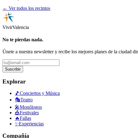
← Ver todos los recintos
Vivir
Valencia
No te pierdas nada.
Únete a nuestra newsletter y recibe los mejores planes de la ciudad di
Suscribir
Explorar
🎵
Conciertos y Música
🎭
Teatro
🎤
Monólogos
🎪
Festivales
🔥
Fallas
✨
Experiencias
Compañía