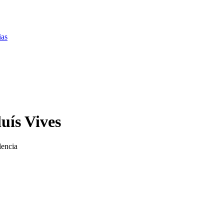
ias
uís Vives
lencia