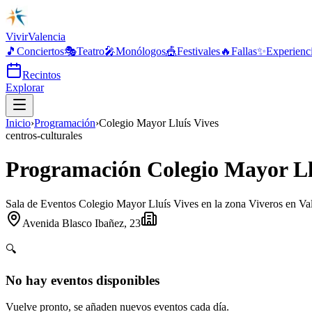
Vivir
Valencia
🎵
Conciertos
🎭
Teatro
🎤
Monólogos
🎪
Festivales
🔥
Fallas
✨
Experienc
Recintos
Explorar
Inicio
›
Programación
›
Colegio Mayor Lluís Vives
centros-culturales
Programación Colegio Mayor Ll
Sala de Eventos Colegio Mayor Lluís Vives en la zona Viveros en Va
Avenida Blasco Ibañez, 23
🔍
No hay eventos disponibles
Vuelve pronto, se añaden nuevos eventos cada día.