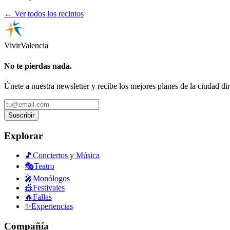
← Ver todos los recintos
Vivir
Valencia
No te pierdas nada.
Únete a nuestra newsletter y recibe los mejores planes de la ciudad di
Suscribir
Explorar
🎵
Conciertos y Música
🎭
Teatro
🎤
Monólogos
🎪
Festivales
🔥
Fallas
✨
Experiencias
Compañía