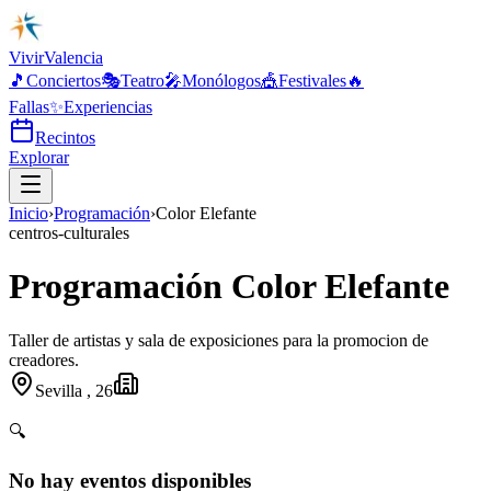
Vivir
Valencia
🎵
Conciertos
🎭
Teatro
🎤
Monólogos
🎪
Festivales
🔥
Fallas
✨
Experiencias
Recintos
Explorar
Inicio
›
Programación
›
Color Elefante
centros-culturales
Programación Color Elefante
Taller de artistas y sala de exposiciones para la promocion de
creadores.
Sevilla , 26
🔍
No hay eventos disponibles