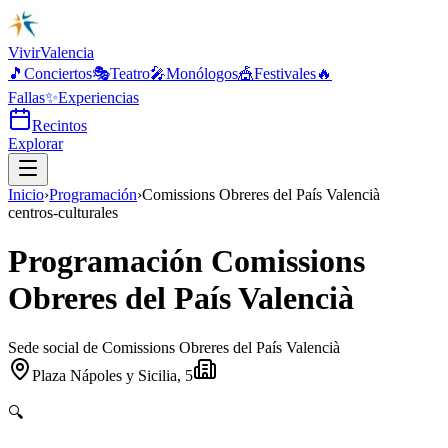
Vivir
Valencia
🎵
Conciertos
🎭
Teatro
🎤
Monólogos
🎪
Festivales
🔥
Fallas
✨
Experiencias
Recintos
Explorar
Inicio
›
Programación
›
Comissions Obreres del País Valencià
centros-culturales
Programación Comissions
Obreres del País Valencià
Sede social de Comissions Obreres del País Valencià
Plaza Nápoles y Sicilia, 5
🔍