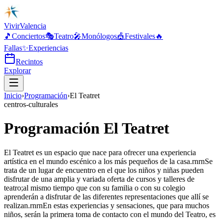
Vivir
Valencia
🎵
Conciertos
🎭
Teatro
🎤
Monólogos
🎪
Festivales
🔥
Fallas
✨
Experiencias
Recintos
Explorar
Inicio
›
Programación
›
El Teatret
centros-culturales
Programación El Teatret
El Teatret es un espacio que nace para ofrecer una experiencia
artística en el mundo escénico a los más pequeños de la casa.rnrnSe
trata de un lugar de encuentro en el que los niños y niñas pueden
disfrutar de una amplia y variada oferta de cursos y talleres de
teatro;al mismo tiempo que con su familia o con su colegio
aprenderán a disfrutar de las diferentes representaciones que allí se
realizan.rnrnEn estas experiencias y sensaciones, que para muchos
niños, serán la primera toma de contacto con el mundo del Teatro, es