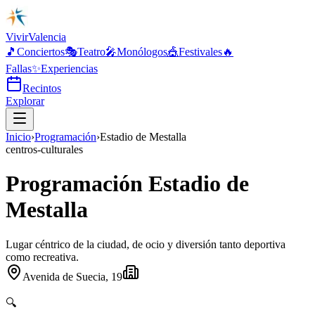
Vivir
Valencia
🎵
Conciertos
🎭
Teatro
🎤
Monólogos
🎪
Festivales
🔥
Fallas
✨
Experiencias
Recintos
Explorar
Inicio
›
Programación
›
Estadio de Mestalla
centros-culturales
Programación Estadio de
Mestalla
Lugar céntrico de la ciudad, de ocio y diversión tanto deportiva
como recreativa.
Avenida de Suecia, 19
🔍