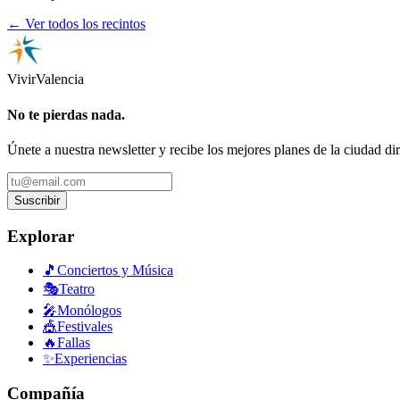
← Ver todos los recintos
Vivir
Valencia
No te pierdas nada.
Únete a nuestra newsletter y recibe los mejores planes de la ciudad di
Suscribir
Explorar
🎵
Conciertos y Música
🎭
Teatro
🎤
Monólogos
🎪
Festivales
🔥
Fallas
✨
Experiencias
Compañía