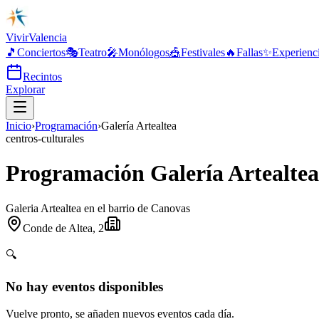
Vivir
Valencia
🎵
Conciertos
🎭
Teatro
🎤
Monólogos
🎪
Festivales
🔥
Fallas
✨
Experienc
Recintos
Explorar
Inicio
›
Programación
›
Galería Artealtea
centros-culturales
Programación Galería Artealtea
Galeria Artealtea en el barrio de Canovas
Conde de Altea, 2
🔍
No hay eventos disponibles
Vuelve pronto, se añaden nuevos eventos cada día.