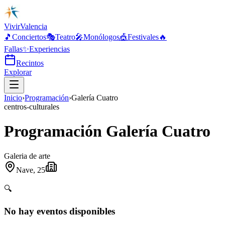
Vivir
Valencia
🎵
Conciertos
🎭
Teatro
🎤
Monólogos
🎪
Festivales
🔥
Fallas
✨
Experiencias
Recintos
Explorar
Inicio
›
Programación
›
Galería Cuatro
centros-culturales
Programación Galería Cuatro
Galeria de arte
Nave, 25
🔍
No hay eventos disponibles