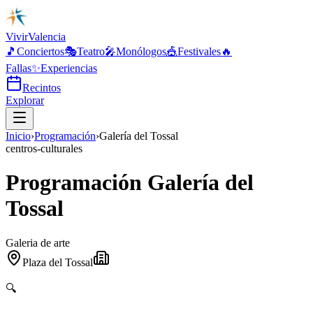
Vivir
Valencia
🎵
Conciertos
🎭
Teatro
🎤
Monólogos
🎪
Festivales
🔥
Fallas
✨
Experiencias
Recintos
Explorar
Inicio
›
Programación
›
Galería del Tossal
centros-culturales
Programación Galería del
Tossal
Galeria de arte
Plaza del Tossal
🔍