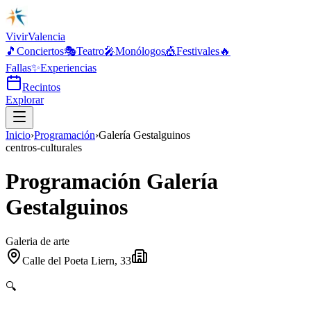
Vivir
Valencia
🎵
Conciertos
🎭
Teatro
🎤
Monólogos
🎪
Festivales
🔥
Fallas
✨
Experiencias
Recintos
Explorar
Inicio
›
Programación
›
Galería Gestalguinos
centros-culturales
Programación Galería
Gestalguinos
Galeria de arte
Calle del Poeta Liern, 33
🔍