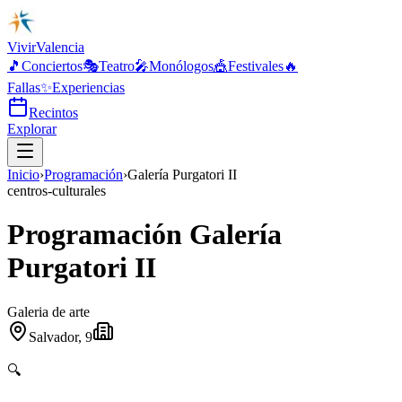
Vivir
Valencia
🎵
Conciertos
🎭
Teatro
🎤
Monólogos
🎪
Festivales
🔥
Fallas
✨
Experiencias
Recintos
Explorar
Inicio
›
Programación
›
Galería Purgatori II
centros-culturales
Programación Galería
Purgatori II
Galeria de arte
Salvador, 9
🔍