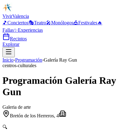
Vivir
Valencia
🎵
Conciertos
🎭
Teatro
🎤
Monólogos
🎪
Festivales
🔥
Fallas
✨
Experiencias
Recintos
Explorar
Inicio
›
Programación
›
Galería Ray Gun
centros-culturales
Programación Galería Ray
Gun
Galeria de arte
Bretón de los Herreros, 4
🔍