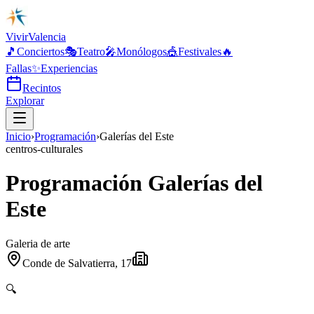
Vivir
Valencia
🎵
Conciertos
🎭
Teatro
🎤
Monólogos
🎪
Festivales
🔥
Fallas
✨
Experiencias
Recintos
Explorar
Inicio
›
Programación
›
Galerías del Este
centros-culturales
Programación Galerías del
Este
Galeria de arte
Conde de Salvatierra, 17
🔍