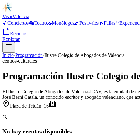
Vivir
Valencia
🎵
Conciertos
🎭
Teatro
🎤
Monólogos
🎪
Festivales
🔥
Fallas
✨
Experienc
Recintos
Explorar
Inicio
›
Programación
›
Ilustre Colegio de Abogados de Valencia
centros-culturales
Programación Ilustre Colegio d
El Ilustre Colegio de Abogados de Valencia-ICAV, es la entidad de d
José Berni Catalá, un conocido escritor y abogado valenciano, que a
Plaza de Tetuán, 16
🔍
No hay eventos disponibles