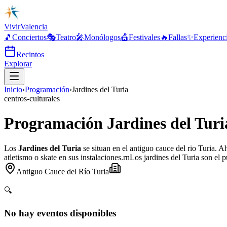
Vivir
Valencia
🎵
Conciertos
🎭
Teatro
🎤
Monólogos
🎪
Festivales
🔥
Fallas
✨
Experienc
Recintos
Explorar
Inicio
›
Programación
›
Jardines del Turia
centros-culturales
Programación Jardines del Turi
Los
Jardines del Turia
se situan en el antiguo cauce del rio Turia. A
atletismo o skate en sus instalaciones.rnLos jardines del Turia son el
Antiguo Cauce del Río Turia
🔍
No hay eventos disponibles