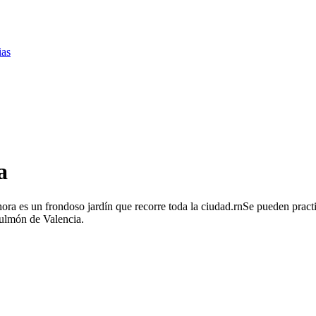
ias
a
hora es un frondoso jardín que recorre toda la ciudad.rnSe pueden pract
 pulmón de Valencia.