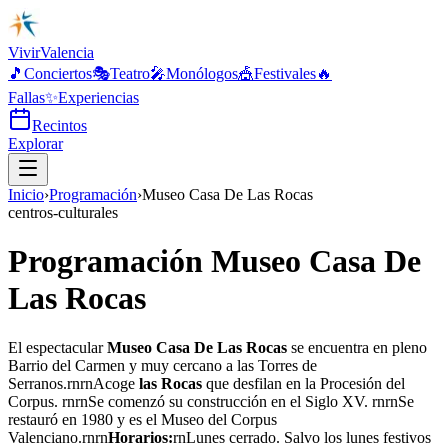
Vivir
Valencia
🎵
Conciertos
🎭
Teatro
🎤
Monólogos
🎪
Festivales
🔥
Fallas
✨
Experiencias
Recintos
Explorar
Inicio
›
Programación
›
Museo Casa De Las Rocas
centros-culturales
Programación Museo Casa De
Las Rocas
El espectacular
Museo Casa De Las Rocas
se encuentra en pleno
Barrio del Carmen y muy cercano a las Torres de
Serranos.rnrnAcoge
las Rocas
que desfilan en la Procesión del
Corpus. rnrnSe comenzó su construcción en el Siglo XV. rnrnSe
restauró en 1980 y es el Museo del Corpus
Valenciano.rnrn
Horarios:
rnLunes cerrado. Salvo los lunes festivos