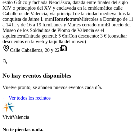
estilo Gótico y fachada Neoclásica, datada entre finales del siglo
XIV o principios del XV y enclavada en la emblemática calle
Caballeros de Valencia, vía principal de la ciudad medieval tras la
conquista de Jaime I. rnrn
Horario:
rnrnMiércoles a Domingo de 11
a 14 h. y de 16 a 19 h.rnLunes y Martes cerrado.rnrnEl precio del
Museo de los Soldaditos de Plomo de Valencia es el
siguiente:rnEntrada general: 5 €rnCon descuento: 3 € (consultar
descuentos en la web y taquilla del museo)
Calle Caballeros, 20 y 22
🔍
No hay eventos disponibles
Vuelve pronto, se añaden nuevos eventos cada día.
← Ver todos los recintos
Vivir
Valencia
No te pierdas nada.