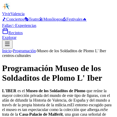
Vivir
Valencia
🎵
Conciertos
🎭
Teatro
🎤
Monólogos
🎪
Festivales
🔥
Fallas
✨
Experiencias
Recintos
Explorar
Inicio
›
Programación
›
Museo de los Soldaditos de Plomo L' Iber
centros-culturales
Programación Museo de los
Soldaditos de Plomo L' Iber
L'IBER
es el
Museo de los Soldaditos de Plomo
que reúne la
mayor colección privada del mundo de este tipo de figuras, con el
afán de difundir la Historia de Valencia, de España y del mundo a
través de la propia historia de la milicia.rnEl entorno escogido para
el museo es tan espectacular como la colección que alberga.rnSe
trata de la
Casa-Palacio de Malferit
, una gran casa señorial de