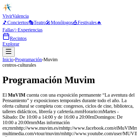
Vivir
Valencia
🎵
Conciertos
🎭
Teatro
🎤
Monólogos
🎪
Festivales
🔥
Fallas
✨
Experiencias
Recintos
Explorar
Inicio
›
Programación
›
Muvim
centros-culturales
Programación Muvim
El
MuVIM
cuenta con una exposición permanente “La aventura del
Pensamiento” y exposiciones temporales durante todo el año. La
oferta cultural se completa con: congresos, ciclos de cine, biblioteca,
talleres didácticos, librería y cafetería.rnrnHorario:rnMartes -
Sábado: De 10:00 a 14:00 y de 16:00 a 20:00rnDomingos: De
10:00 a 20:00rnrnMas información
en;rnrnhttp://www.muvim.es/rnhttp://www.facebook.com/elMuVIMrnht
multimedia.com/vtour/muvim/rnhttp://www.youtube.com/user/MUV