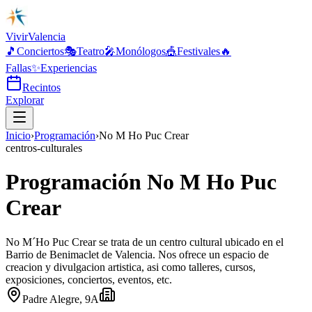
Vivir
Valencia
🎵
Conciertos
🎭
Teatro
🎤
Monólogos
🎪
Festivales
🔥
Fallas
✨
Experiencias
Recintos
Explorar
Inicio
›
Programación
›
No M Ho Puc Crear
centros-culturales
Programación No M Ho Puc
Crear
No M´Ho Puc Crear se trata de un centro cultural ubicado en el
Barrio de Benimaclet de Valencia. Nos ofrece un espacio de
creacion y divulgacion artistica, asi como talleres, cursos,
exposiciones, conciertos, eventos, etc.
Padre Alegre, 9A