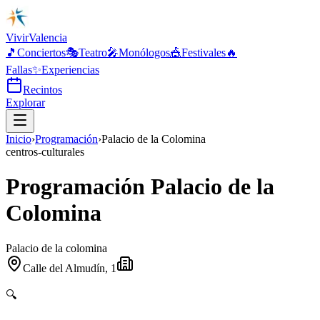
Vivir
Valencia
🎵
Conciertos
🎭
Teatro
🎤
Monólogos
🎪
Festivales
🔥
Fallas
✨
Experiencias
Recintos
Explorar
Inicio
›
Programación
›
Palacio de la Colomina
centros-culturales
Programación Palacio de la
Colomina
Palacio de la colomina
Calle del Almudín, 1
🔍