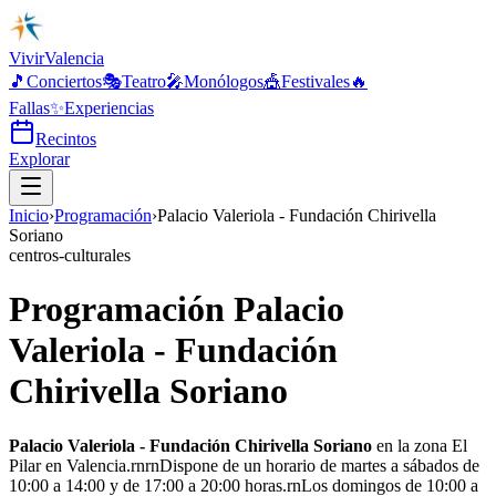
Vivir
Valencia
🎵
Conciertos
🎭
Teatro
🎤
Monólogos
🎪
Festivales
🔥
Fallas
✨
Experiencias
Recintos
Explorar
Inicio
›
Programación
›
Palacio Valeriola - Fundación Chirivella
Soriano
centros-culturales
Programación Palacio
Valeriola - Fundación
Chirivella Soriano
Palacio Valeriola - Fundación Chirivella Soriano
en la zona El
Pilar en Valencia.rnrnDispone de un horario de martes a sábados de
10:00 a 14:00 y de 17:00 a 20:00 horas.rnLos domingos de 10:00 a