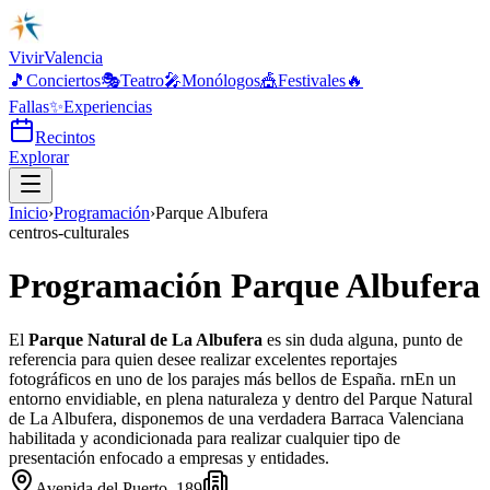
Vivir
Valencia
🎵
Conciertos
🎭
Teatro
🎤
Monólogos
🎪
Festivales
🔥
Fallas
✨
Experiencias
Recintos
Explorar
Inicio
›
Programación
›
Parque Albufera
centros-culturales
Programación Parque Albufera
El
Parque Natural de La Albufera
es sin duda alguna, punto de
referencia para quien desee realizar excelentes reportajes
fotográficos en uno de los parajes más bellos de España. rnEn un
entorno envidiable, en plena naturaleza y dentro del Parque Natural
de La Albufera, disponemos de una verdadera Barraca Valenciana
habilitada y acondicionada para realizar cualquier tipo de
presentación enfocado a empresas y entidades.
Avenida del Puerto, 189